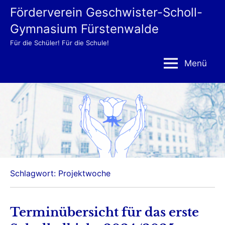
Zum
Förderverein Geschwister-Scholl-
Inhalt
Gymnasium Fürstenwalde
springen
Für die Schüler! Für die Schule!
Menü
Schlagwort:
Projektwoche
Terminübersicht für das erste