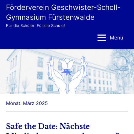
Zum
Förderverein Geschwister-Scholl-
Inhalt
Gymnasium Fürstenwalde
springen
Für die Schüler! Für die Schule!
Menü
Monat:
März 2025
Safe the Date: Nächste