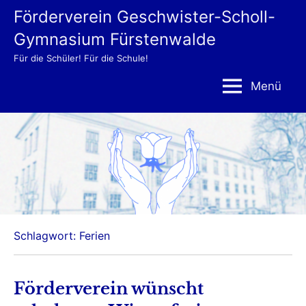
Zum
Förderverein Geschwister-Scholl-
Inhalt
Gymnasium Fürstenwalde
springen
Für die Schüler! Für die Schule!
Menü
Schlagwort:
Ferien
Förderverein wünscht